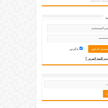
تذكرني
ت كلمة المرور ؟