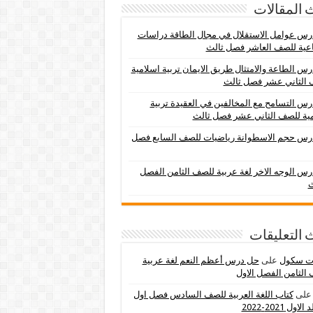
 المقالات
س عوامل الاستقلال في مجال الطاقة دراسات
عية للصف العاشر فصل ثالث
س الطاعة والامتثال طريق الايمان تربية اسلامية
 الثاني عشر فصل ثالث
س التسامح مع المخالفين في العقيدة تربية
ية للصف الثاني عشر فصل ثالث
رس حجم الاسطوانة رياضيات للصف السابع فصل
س الوجه الاخر لغة عربية للصف الثامن الفصل
ث
 التعليقات
ات سكول
على
حل درس أعظم النعم لغة عربية
الثامن الفصل الاول
لى
كتاب اللغة العربية للصف السادس فصل اول
اول 2021-2022