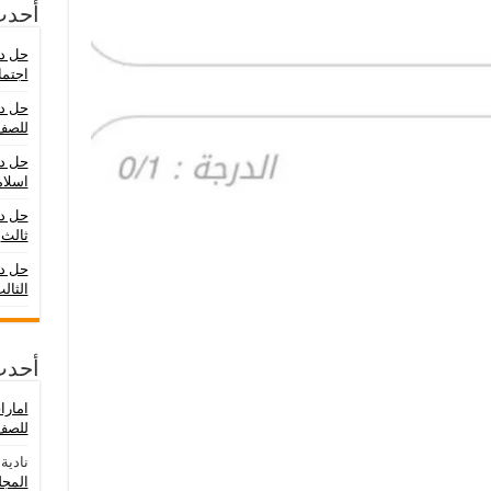
أحدث
حل در
اجتما
حل در
للصف
حل در
اسلام
حل د
ثالث
حل در
الثال
أحدث
امار
للصف 
نادية
ع
المجلد ال