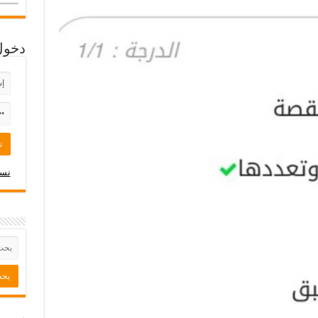
دخول
نسي