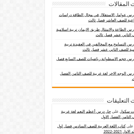
 المقالات
س عوامل الاستقلال في مجال الطاقة دراسات
عية للصف العاشر فصل ثالث
س الطاعة والامتثال طريق الايمان تربية اسلامية
 الثاني عشر فصل ثالث
س التسامح مع المخالفين في العقيدة تربية
ية للصف الثاني عشر فصل ثالث
رس حجم الاسطوانة رياضيات للصف السابع فصل
س الوجه الاخر لغة عربية للصف الثامن الفصل
ث
 التعليقات
ات سكول
على
حل درس أعظم النعم لغة عربية
الثامن الفصل الاول
لى
كتاب اللغة العربية للصف السادس فصل اول
اول 2021-2022