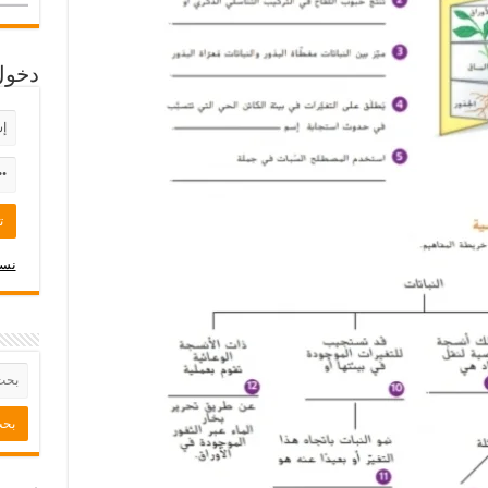
دخول
نسي