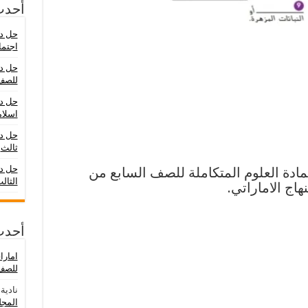
أحدث
حل در
اجتما
حل در
للصف
حل در
اسلام
حل د
ثالث
حل در
مادة العلوم المتكاملة للصف السابع من
الثال
اج الاماراتي.
أحدث
امار
للصف 
نادية
ع
المجلد ال