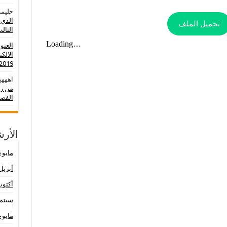
حليمة
الذي 
تحميل الملف
الثالث 0
العنو
الالك
2019-2020
اهههي
من رو
الفصل
الأر
مايو 2026
أبريل 26
أكتوبر 25
سبتمبر 
مايو 2024