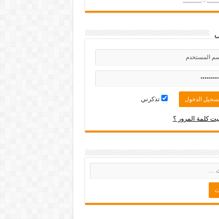
تذكرني
ت كلمة المرور ؟