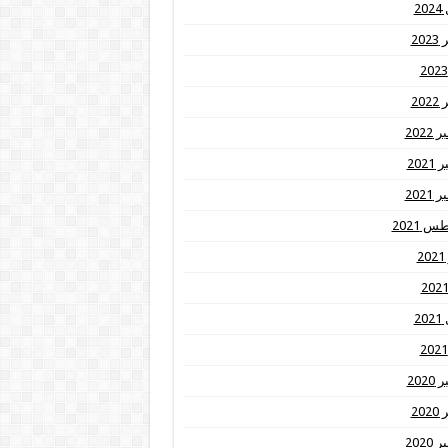
20
20
20
2022
202
2021
 2021
2
20
202
20
2020