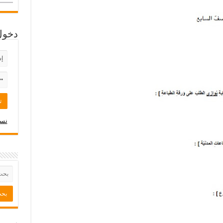
دخول
نسي