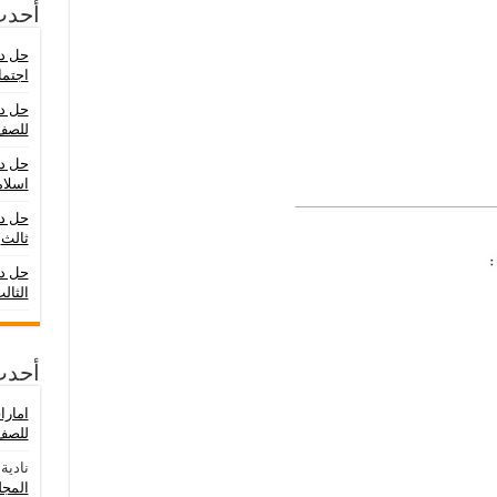
أحدث
حل در
اجتما
حل در
للصف
حل در
اسلام
حل د
ثالث
حل در
الثال
أحدث
امار
للصف 
نادية
ع
المجلد ال