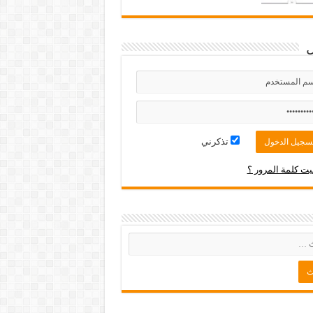
تذكرني
ت كلمة المرور ؟