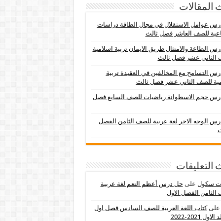
 المقالات
س عوامل الاستقلال في مجال الطاقة دراسات
عية للصف العاشر فصل ثالث
س الطاعة والامتثال طريق الايمان تربية اسلامية
 الثاني عشر فصل ثالث
س التسامح مع المخالفين في العقيدة تربية
ية للصف الثاني عشر فصل ثالث
رس حجم الاسطوانة رياضيات للصف السابع فصل
س الوجه الاخر لغة عربية للصف الثامن الفصل
ث
 التعليقات
ات سكول
على
حل درس أعظم النعم لغة عربية
الثامن الفصل الاول
لى
كتاب اللغة العربية للصف السادس فصل اول
اول 2021-2022