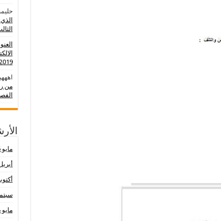
حليمة
الذي 
الثالث 0
العنو
الالك
2019-2020
اهههي
من رو
الفصل
الأر
مايو 2026
أبريل 26
أكتوبر 25
سبتمبر 
مايو 2024