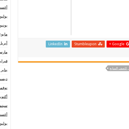
أغسطس
يوليو 020
يونيو 020
مايو 2020
أبريل 20
LinkedIn
Stumbleupon
Google +
مارس 20
فبراير 20
 للصف السابع
يناير 2020
ديسمبر 
نوفمبر 9
أكتوبر 19
سبتمبر 
أغسطس
يوليو 019