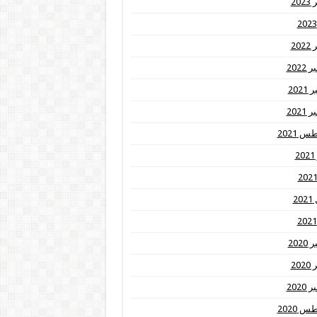
20
20
2022
202
2021
 2021
2
20
202
20
2020
 2020