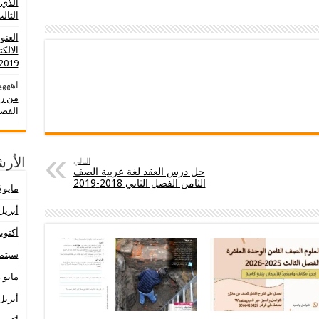
الذي 
الثالث 0
العنو
الالك
2019-2020
اهههي
من رو
الفصل
التالي
الأر
حل درس العقد لغة عربية الصف
الثامن الفصل الثاني 2018-2019
مايو 2026
أبريل 26
أكتوبر 25
سبتمبر 
مايو 2024
أبريل 24