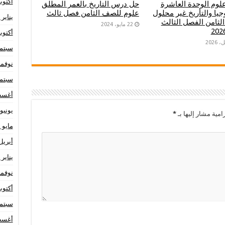
أكتوبر 23
علوم الوحدة العاشرة
حل درس التاريخ بالعمر المطلق
جيا والتأريخ غير محلول
علوم للصف الثامن فصل ثالث
يناير 2023
لثامن الفصل الثالث
22 مايو، 2024
أكتوبر 22
سبتمبر 
نوفمبر 1
سبتمبر 
أغسطس
يونيو 021
امية مشار إليها بـ
*
مايو 2021
أبريل 21
يناير 2021
نوفمبر 0
أكتوبر 20
سبتمبر 
أغسطس