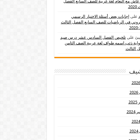
عاش مع النعام لغة عربية للصف السابع الفصل
202
د
على
إجابات بعض أسئلة الاختبار الرسمي
تروني في الرياضيات للصف السابع الفصل الثالث
يئ
على
تلخيص الفصل السادس عشر درس صيد
اية ذئب اسمه طواف لغة عربية الصف الثامن
 الثالث
شيف
20
20
2024
20