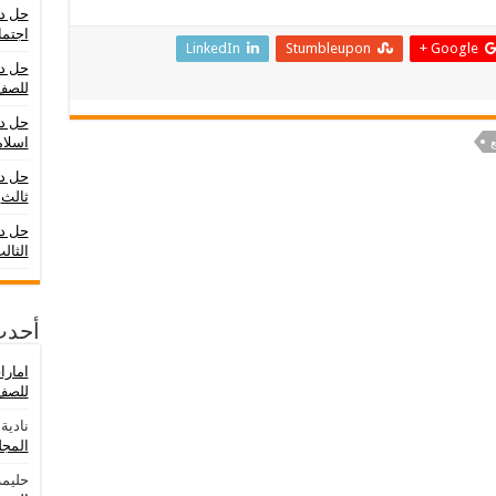
حل در
اجتما
LinkedIn
Stumbleupon
Google +
حل در
للصف
حل در
اسلام
ع
حل د
ثالث
حل در
الثال
أحدث
امار
للصف 
نادية
ع
المجلد ال
حليمة