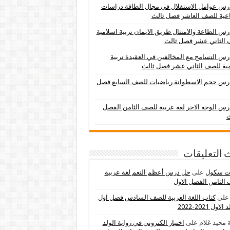
س عوامل الاستقلال في مجال الطاقة دراسات
عية للصف العاشر فصل ثالث
س الطاعة والامتثال طريق الايمان تربية اسلامية
 الثاني عشر فصل ثالث
س التسامح مع المخالفين في العقيدة تربية
ية للصف الثاني عشر فصل ثالث
رس حجم الاسطوانة رياضيات للصف السابع فصل
س الوجه الاخر لغة عربية للصف الثامن الفصل
ث
 التعليقات
ات سكول
على
حل درس أعظم النعم لغة عربية
الثامن الفصل الاول
لى
كتاب اللغة العربية للصف السادس فصل اول
اول 2021-2022
 محيد غلام
على
اختبار الكتروني في رواية الولد