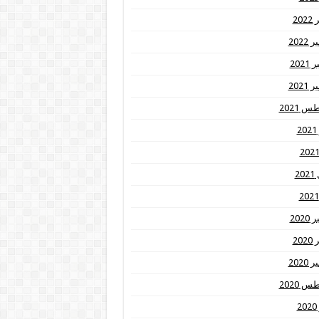
20
2022
202
2021
 2021
2
20
202
20
2020
 2020
2