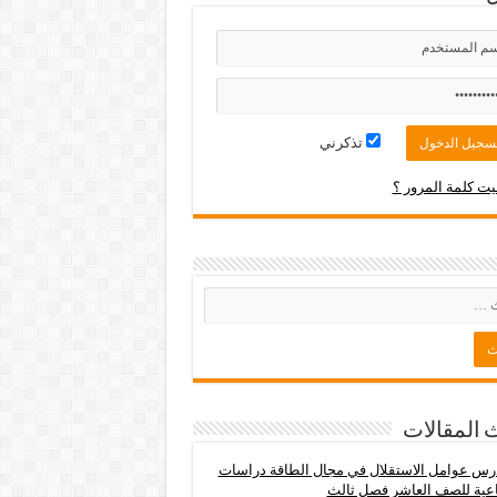
تذكرني
ت كلمة المرور ؟
 المقالات
س عوامل الاستقلال في مجال الطاقة دراسات
عية للصف العاشر فصل ثالث