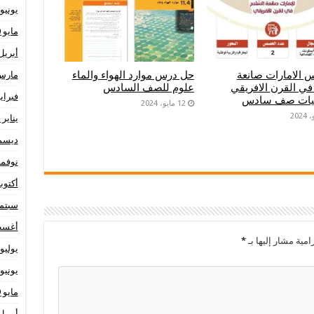
يونيو 020
مايو 2020
أبريل 20
 الامارات صانعة
حل درس موارد الهواء والماء
مارس 20
في القرن الافريقي
علوم للصف السادس
فبراير 20
عيات صف سادس
12 مايو، 2024
يناير 2020
ديسمبر 
نوفمبر 9
أكتوبر 19
سبتمبر 
أغسطس
امية مشار إليها بـ
*
يوليو 019
يونيو 019
مايو 2019
أبريل 19