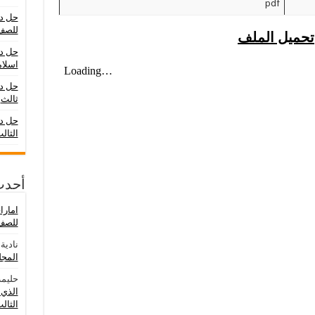
pdf
حل در
للصف
تحميل الملف
حل در
اسلام
حل د
ثالث
حل در
الثال
أحدث
امار
للصف 
نادية
ع
المجلد ال
حليمة
الذي 
الثالث 0