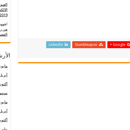
العنو
الالك
2019-2020
اهههي
من رو
الفصل
LinkedIn
Stumbleupon
Google +
الأر
مايو 2026
أبريل 26
أكتوبر 25
سبتمبر 
مايو 2024
أبريل 24
أكتوبر 23
يناير 2023