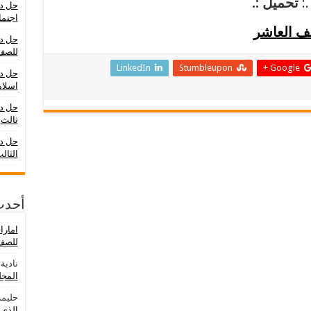
تحميل :.
حل در
اجتما
صف العاشر
حل در
للصف
LinkedIn
Stumbleupon
Google +
حل در
اسلام
حل د
ثالث
حل در
الثال
أحدث
امار
للصف 
نادية
ع
المجلد ال
حليمة
الذي 