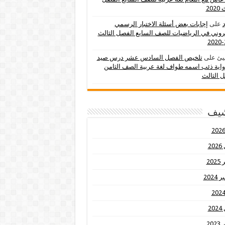
202
د
على
إجابات بعض أسئلة الاختبار الرسمي
تروني في الرياضيات للصف السابع الفصل الثالث
يئ
على
تلخيص الفصل السادس عشر درس صيد
اية ذئب اسمه طواف لغة عربية الصف الثامن
 الثالث
شيف
20
20
2024
20
20