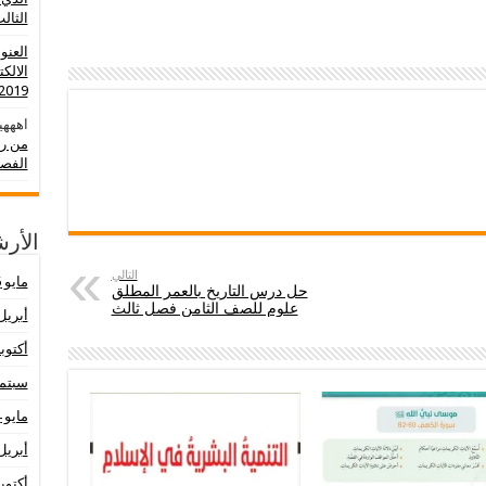
الثالث 0
العنو
الالك
2019-2020
اهههي
من رو
الفصل
الأر
التالي
مايو 2026
حل درس التاريخ بالعمر المطلق
علوم للصف الثامن فصل ثالث
أبريل 26
أكتوبر 25
سبتمبر 
مايو 2024
أبريل 24
أكتوبر 23