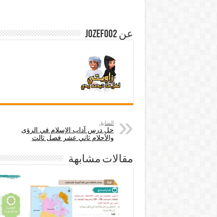
عن jozef002
السابق
حل درس آداب الإسلام في الرؤى
والأحلام ثاني عشر فصل ثالث
مقالات مشابهة