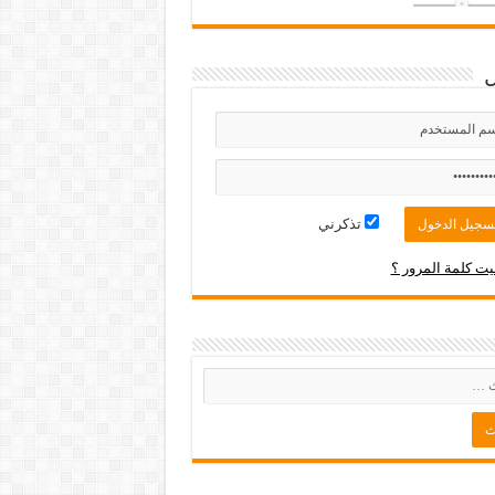
تذكرني
ت كلمة المرور ؟