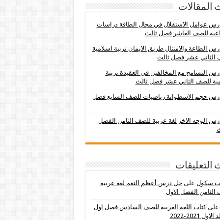
 المقالات
س عوامل الاستقلال في مجال الطاقة دراسات
عية للصف العاشر فصل ثالث
س الطاعة والامتثال طريق الايمان تربية اسلامية
 الثاني عشر فصل ثالث
س التسامح مع المخالفين في العقيدة تربية
ية للصف الثاني عشر فصل ثالث
رس حجم الاسطوانة رياضيات للصف السابع فصل
س الوجه الاخر لغة عربية للصف الثامن الفصل
ث
 التعليقات
ات سكول
على
حل درس أعظم النعم لغة عربية
الثامن الفصل الاول
لى
كتاب اللغة العربية للصف السادس فصل اول
اول 2021-2022