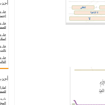
أحدث
حل در
اجتما
حل در
للصف
حل در
اسلام
حل د
ثالث
حل در
الثال
أحدث
امار
للصف 
نادية
ع
المجلد ال