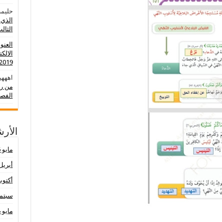
حليمة
الذي 
الثالث 0
العنو
الالك
2019-2020
اهههي
من رو
الفصل
الأر
مايو 2026
أبريل 26
أكتوبر 25
سبتمبر 
مايو 2024